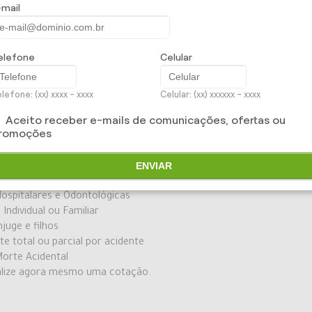
-mail
elefone
Celular
dos seus colaboradores e eles investem no presente da sua empres
resariais garantem aos funcionários, empresários e seus familiare
lefone: (xx) xxxx - xxxx
Celular: (xx) xxxxxx - xxxx
as que possam surgir em conseqüência dos imprevistos da vida.
Aceito receber e-mails de comunicações, ofertas ou
e diversas coberturas, que asseguram comodidade e confiança em 
romoções
ENVIAR
m dobro
ial por Doença
ospitalares e Odontológicas
 Individual ou Familiar
juge e filhos
e total ou parcial por acidente
orte Acidental
alize agora mesmo uma cotação.