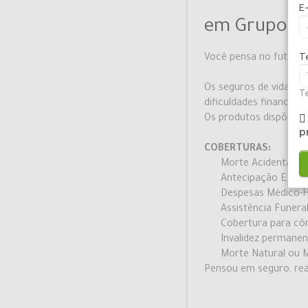
E
em Grupo
T
Você pensa no futuro 
Os seguros de vida emp
Te
dificuldades financeir
Os produtos dispõem d
p
COBERTURAS:
Morte Acidental e
Antecipação Espec
Despesas Médico-H
Assistência Funeral
Cobertura para côn
Invalidez permanent
Morte Natural ou M
Pensou em seguro, re