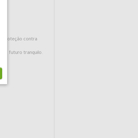
a.
s, proteção contra
um futuro tranquilo.