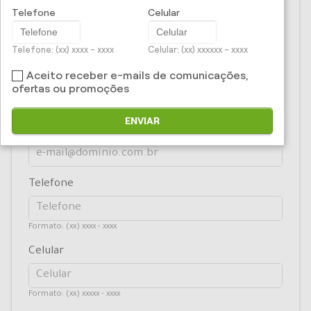
Telefone
Celular
Nome
Telefone: (xx) xxxx - xxxx
Celular: (xx) xxxxxx - xxxx
Aceito receber e-mails de comunicações,
CPF/CNPJ
ofertas ou promoções
ENVIAR
E-mail
Telefone
Formato: (xx) xxxx - xxxx
Celular
Formato: (xx) xxxxx - xxxx